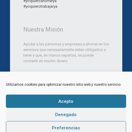
#yoquieroahorrarya
#yoquierotrabajarya
Nuestra Misión
Ayudar a las personas y empresas a ahorrar en los
servicios que necesariamente están obligados a
tener y que, en manos expertas, se puede
convertir en mucho dinero.
Utilizamos cookies para optimizar nuestro sitio web y nuestro servicio.
© 2012 Ara Marketing Consulting SL. Todos los
derechos reservados.
Aviso legal
|
Politica de Privacidad
|
Política de
Acepto
Cookies
Web diseñada por
Aragon Marketing
Denegado
Ingresar
CRM
Noticias
Contacta
Preferencias