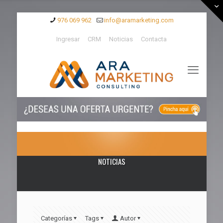
976 069 962
info@aramarketing.com
Ingresar
CRM
Noticias
Contacta
NOTICIAS
Categorías
Tags
Autor