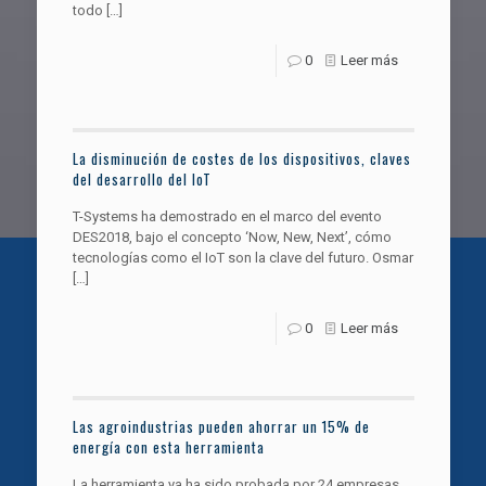
todo
[…]
0
Leer más
La disminución de costes de los dispositivos, claves
del desarrollo del IoT
T-Systems ha demostrado en el marco del evento
DES2018, bajo el concepto ‘Now, New, Next’, cómo
tecnologías como el IoT son la clave del futuro. Osmar
[…]
0
Leer más
Las agroindustrias pueden ahorrar un 15% de
energía con esta herramienta
La herramienta ya ha sido probada por 24 empresas