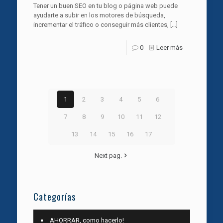
Tener un buen SEO en tu blog o página web puede
ayudarte a subir en los motores de búsqueda,
incrementar el tráfico o conseguir más clientes,
[…]
0
Leer más
1
2
3
4
5
6
7
8
9
10
11
12
13
14
15
16
17
Next pag.
Categorías
AHORRAR, como hacerlo!