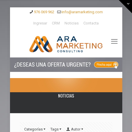
976 069 962
info@aramarketing.com
Ingresar
CRM
Noticias
Contacta
NOTICIAS
Categorías
Tags
Autor