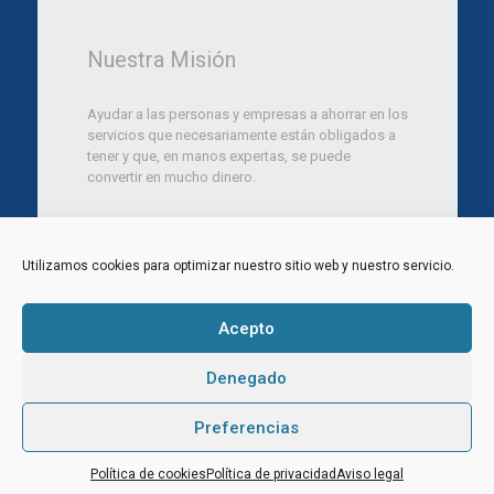
Nuestra Misión
Ayudar a las personas y empresas a ahorrar en los
servicios que necesariamente están obligados a
tener y que, en manos expertas, se puede
convertir en mucho dinero.
Utilizamos cookies para optimizar nuestro sitio web y nuestro servicio.
© 2012 Ara Marketing Consulting SL. Todos los
derechos reservados.
Aviso legal
|
Politica de Privacidad
|
Política de
Acepto
Cookies
Web diseñada por
Aragon Marketing
Denegado
Ingresar
CRM
Noticias
Contacta
Preferencias
Política de cookies
Política de privacidad
Aviso legal