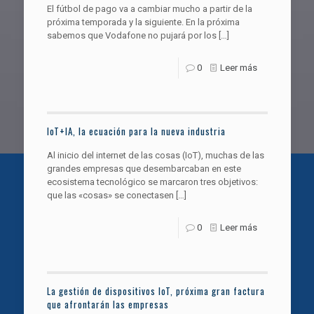
El fútbol de pago va a cambiar mucho a partir de la
próxima temporada y la siguiente. En la próxima
sabemos que Vodafone no pujará por los
[…]
0
Leer más
IoT+IA, la ecuación para la nueva industria
Al inicio del internet de las cosas (IoT), muchas de las
grandes empresas que desembarcaban en este
ecosistema tecnológico se marcaron tres objetivos:
que las «cosas» se conectasen
[…]
0
Leer más
La gestión de dispositivos IoT, próxima gran factura
que afrontarán las empresas