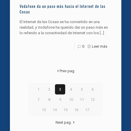
Vodafone da un paso más hacia el Internet de las
Cosas
El Internet de las Cosas se ha convertido en una
realidad, y Vodafone ha querido dar un paso más en
lo referido a la conectividad de Internet con los
[…]
0
Leer más
Prev pag.
1
2
3
4
5
6
7
8
9
10
11
12
13
14
15
16
17
Next pag.