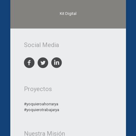
Kit Digital
Social Media
Proyectos
#yoquieroahorrarya
#yoquierotrabajarya
Nuestra Misión