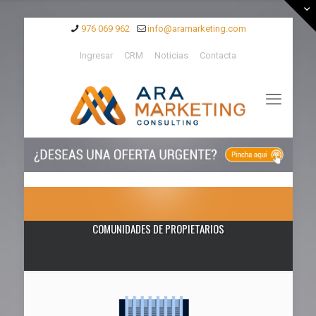
976 069 962
info@aramarketing.com
Ingresar
CRM
Noticias
Contacta
COMUNIDADES DE PROPIETARIOS