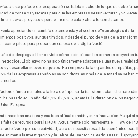
evios a este período de recuperación se habló mucho de lo que se debería ha
inidad de consejos y recetas para que las empresas se reinventaran y volvier
rtir en nuevos proyectos, pero el mensaje caló y ahora lo constatamos.
venía apreciando un cambio de tendencia y el sector de
Tecnologías de la 
cimientos positivos, aunque tímidos. Y desde el punto de vista de la transfor
an como piloto para probar qué era eso de la digitalización.
l año del despegue. Hemos visto cómo se iniciaban los primeros proyectos tr
s negocios.
El objetivo no ha sido únicamente adaptarse a una nueva realidad,
tos y desarrollar nuevos negocios. Han empezado las grandes compañías, p
un 6% de las empresas españolas ya son digitales y más de la mitad ya se han 
tamentos.
 factores fundamentales a la hora de impulsar la transformación: el emprendimi
: ha pasado en un año del 5,2% al 6,2%. Y, además, la duración de los negoci
 Unión Europea.
to nace tras una idea y esa idea al final constituye una innovación. Y aquí sí 
 la falta de recursos para la I+D+i. Actualmente solo representa el 1,19% del 
caracterizado por su creatividad, pero se necesita respaldo económico para ll
e animen a la investigación y
la labor del sector privado en I+D+i
apoyando