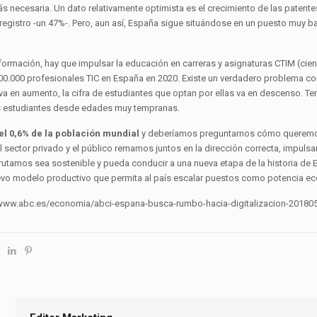
s necesaria. Un dato relativamente optimista es el crecimiento de las patente
 registro -un 47%-. Pero, aun así, España sigue situándose en un puesto muy 
formación, hay que impulsar la educación en carreras y asignaturas CTIM (cienc
.000 profesionales TIC en España en 2020. Existe un verdadero problema con
va en aumento, la cifra de estudiantes que optan por ellas va en descenso. 
os estudiantes desde edades muy tempranas.
el 0,6% de la población mundial
y deberíamos preguntarnos cómo queremos 
el sector privado y el público remamos juntos en la dirección correcta, impuls
rutamos sea sostenible y pueda conducir a una nueva etapa de la historia de E
evo modelo productivo que permita al país escalar puestos como potencia e
//www.abc.es/economia/abci-espana-busca-rumbo-hacia-digitalizacion-201805