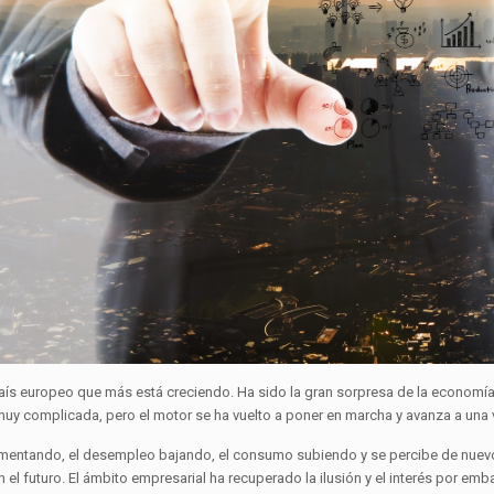
aís europeo que más está creciendo. Ha sido la gran sorpresa de la economía
muy complicada, pero el motor se ha vuelto a poner en marcha y avanza a una
umentando, el desempleo bajando, el consumo subiendo y se percibe de nuevo
 el futuro. El ámbito empresarial ha recuperado la ilusión y el interés por em