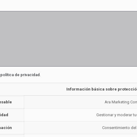
a
política de privacidad
.
Información básica sobre protecció
nsable
Ara Marketing Con
lidad
Gestionar y moderar t
mación
Consentimiento del