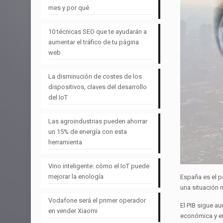
mes y por qué
10 técnicas SEO que te ayudarán a
aumentar el tráfico de tu página
web
La disminución de costes de los
dispositivos, claves del desarrollo
del IoT
Las agroindustrias pueden ahorrar
un 15% de energía con esta
herramienta
Vino inteligente: cómo el IoT puede
mejorar la enología
España es el p
una situación 
Vodafone será el primer operador
El PIB sigue a
en vender Xiaomi
económica y en