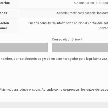
atarios
Automattic Inc., EEUU par
chos
Acceder, rectificar y cancelar los d
mación
Puedes consultar la información adicional y detallada s
ional
priva
Correo electrónico
*
 nombre, correo electrónico y web en este navegador para la próxima vez
 Akismet para reducir el spam.
Aprende cómo se procesan los datos de tus co