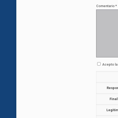
Comentario
*
Acepto l
Respo
Fina
Legiti