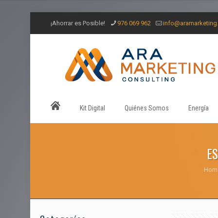
¡Ahorrar es Posible!
976 069 962
info@aramarketin
Kit Digital
Quiénes Somos
Energía
ES
Hom