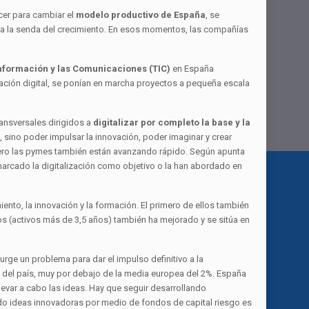
cer para cambiar el
modelo productivo de España
, se
an a la senda del crecimiento. En esos momentos, las compañías
Información y las Comunicaciones (TIC)
en España
mación digital, se ponían en marcha proyectos a pequeña escala
ansversales dirigidos a
digitalizar por completo la base y la
 sino poder impulsar la innovación, poder imaginar y crear
ero las pymes también están avanzando rápido. Según apunta
marcado la digitalización como objetivo o la han abordado en
ento, la innovación y la formación. El primero de ellos también
os (activos más de 3,5 años) también ha mejorado y se sitúa en
surge un problema para dar el impulso definitivo a la
PIB del país, muy por debajo de la media europea del 2%. España
evar a cabo las ideas. Hay que seguir desarrollando
 ideas innovadoras por medio de fondos de capital riesgo es