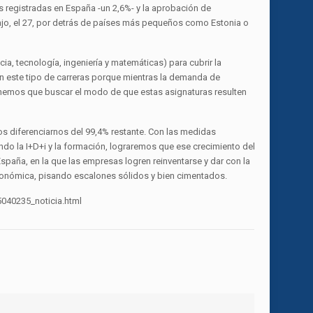
s registradas en España -un 2,6%- y la aprobación de
bajo, el 27, por detrás de países más pequeños como Estonia o
ia, tecnología, ingeniería y matemáticas) para cubrir la
 este tipo de carreras porque mientras la demanda de
Tenemos que buscar el modo de que estas asignaturas resulten
diferenciarnos del 99,4% restante. Con las medidas
ando la I+D+i y la formación, lograremos que ese crecimiento del
spaña, en la que las empresas logren reinventarse y dar con la
conómica, pisando escalones sólidos y bien cimentados.
040235_noticia.html