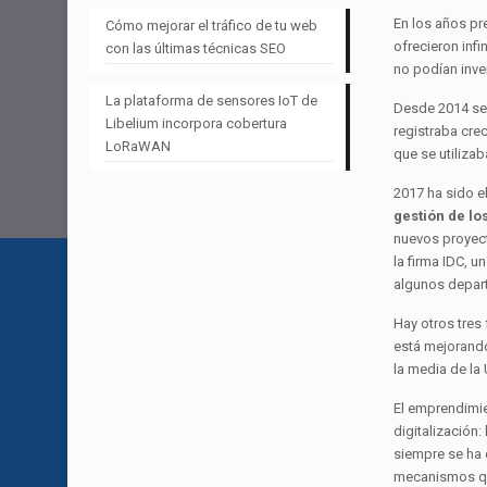
En los años pr
Cómo mejorar el tráfico de tu web
ofrecieron inf
con las últimas técnicas SEO
no podían inve
La plataforma de sensores IoT de
Desde 2014 se 
Libelium incorpora cobertura
registraba cre
LoRaWAN
que se utilizab
2017 ha sido e
gestión de lo
nuevos proyec
la firma IDC, 
algunos depar
Hay otros tres
está mejorando
la media de la
El emprendimien
digitalización:
siempre se ha 
mecanismos qu