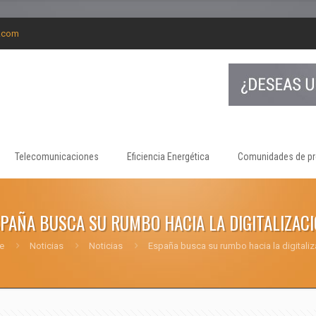
g.com
Telecomunicaciones
Eficiencia Energética
Comunidades de pr
PAÑA BUSCA SU RUMBO HACIA LA DIGITALIZAC
e
Noticias
Noticias
España busca su rumbo hacia la digitaliz