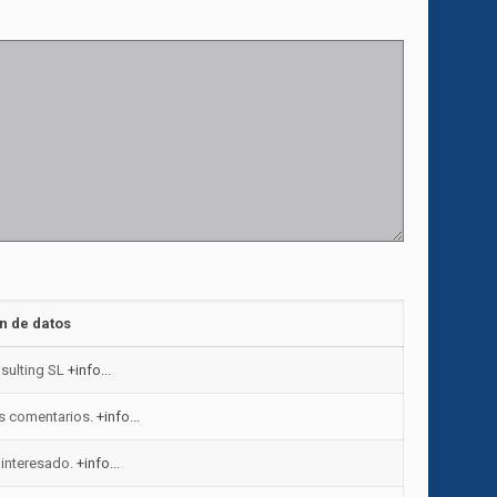
n de datos
sulting SL
+info...
us comentarios.
+info...
 interesado.
+info...