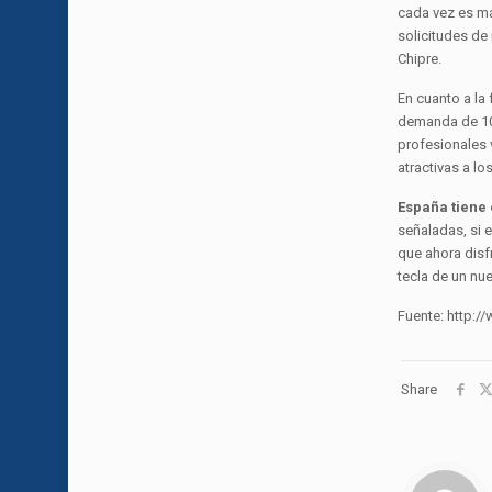
cada vez es má
solicitudes de
Chipre.
En cuanto a la 
demanda de 100
profesionales 
atractivas a l
España tiene 
señaladas, si 
que ahora disf
tecla de un nu
Fuente: http:
Share