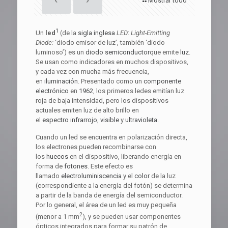
Mostrar todo
1
Un
led
(de la
sigla
inglesa
LED
:
Light-Emitting
Diode:
‘diodo emisor de luz’, también ‘diodo
luminoso’) es un
diodo
semiconductor
que emite
luz
.
Se usan como indicadores en muchos dispositivos,
y cada vez con mucha más frecuencia,
en
iluminación
. Presentado como un
componente
electrónico
en
1962
, los primeros ledes emitían luz
roja de baja intensidad, pero los dispositivos
actuales emiten luz de alto brillo en
el
espectro
infrarrojo
,
visible
y
ultravioleta
.
Cuando un led se encuentra en polarización directa,
los electrones pueden recombinarse con
los
huecos
en el dispositivo, liberando energía en
forma de
fotones
. Este efecto es
llamado
electroluminiscencia
y el
color
de la luz
(correspondiente a la energía del fotón) se determina
a partir de la banda de energía del semiconductor.
Por lo general, el área de un led es muy pequeña
2
(menor a 1 mm
), y se pueden usar componentes
ópticos integrados para formar su patrón de