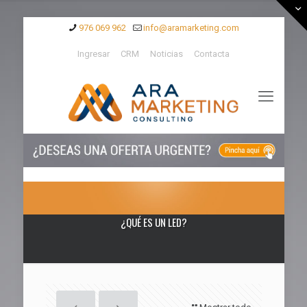
976 069 962
info@aramarketing.com
Ingresar
CRM
Noticias
Contacta
¿QUÉ ES UN LED?