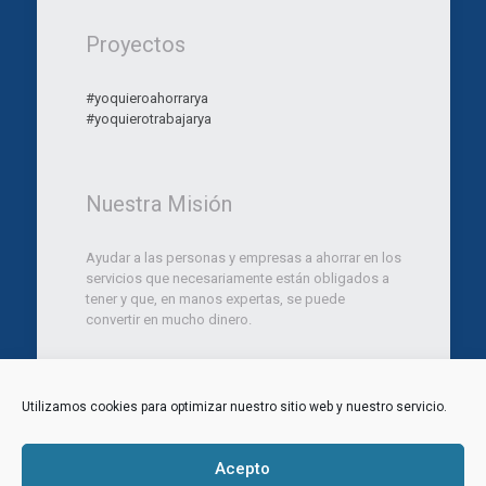
Proyectos
#yoquieroahorrarya
#yoquierotrabajarya
Nuestra Misión
Ayudar a las personas y empresas a ahorrar en los
servicios que necesariamente están obligados a
tener y que, en manos expertas, se puede
convertir en mucho dinero.
Utilizamos cookies para optimizar nuestro sitio web y nuestro servicio.
© 2012 Ara Marketing Consulting SL. Todos los
derechos reservados.
Aviso legal
|
Politica de Privacidad
|
Política de
Acepto
Cookies