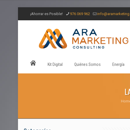
¡Ahorrar es Posible!
976 069 962
info@aramarketin
Kit Digital
Quiénes Somos
Energía
L
Hom