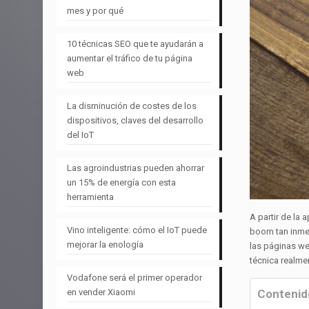
mes y por qué
10 técnicas SEO que te ayudarán a
aumentar el tráfico de tu página
web
La disminución de costes de los
dispositivos, claves del desarrollo
del IoT
Las agroindustrias pueden ahorrar
un 15% de energía con esta
herramienta
A partir de la
Vino inteligente: cómo el IoT puede
boom tan inmed
mejorar la enología
las páginas we
técnica realme
Vodafone será el primer operador
Contenid
en vender Xiaomi