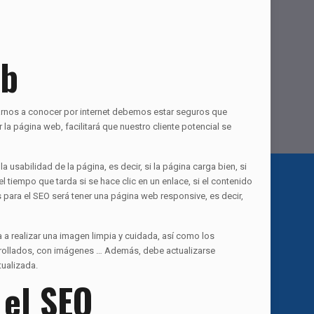
eb
darnos a conocer por internet debemos estar seguros que
r la página web, facilitará que nuestro cliente potencial se
usabilidad de la página, es decir, si la página carga bien, si
l tiempo que tarda si se hace clic en un enlace, si el contenido
 para el SEO será tener una página web responsive, es decir,
a a realizar una imagen limpia y cuidada, así como los
arrollados, con imágenes … Además, debe actualizarse
ualizada.
 el SEO