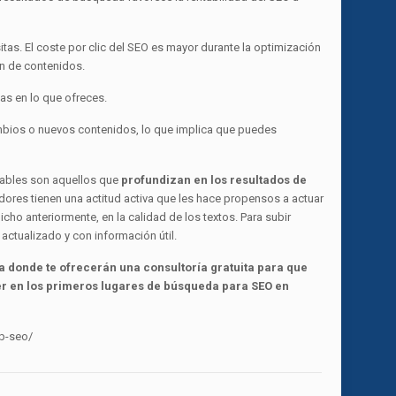
tas. El coste por clic del SEO es mayor durante la optimización
ón de contenidos.
s en lo que ofreces.
mbios o nuevos contenidos, lo que implica que puedes
ables son aquellos que
profundizan en los resultados de
dores tienen una actitud activa que les hace propensos a actuar
o anteriormente, en la calidad de los textos. Para subir
actualizado y con información útil.
a donde te ofrecerán una consultoría gratuita para que
r en los primeros lugares de búsqueda para SEO en
b-seo/