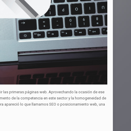
rgir las primeras páginas web. Aprovechando la ocasión de ese
umento de la competencia en este sector y la homogeneidad de
nera apareció lo que llamamos SEO o posicionamiento web, una