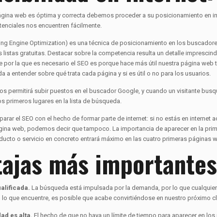
ágina web es óptima y correcta debemos proceder a su posicionamiento en in
otenciales nos encuentren fácilmente.
ing Engine Optimization) es una técnica de posicionamiento en los buscadores
s listas gratuitas. Destacar sobre la competencia resulta un detalle imprescind
 por la que es necesario el SEO es porque hace más útil nuestra página web
a a entender sobre qué trata cada página y si es útil o no para los usuarios.
s permitirá subir puestos en el buscador Google, y cuando un visitante bus
os primeros lugares en la lista de búsqueda.
ar el SEO con el hecho de formar parte de internet: si no estás en internet a
gina web, podemos decir que tampoco. La importancia de aparecer en la prim
ucto o servicio en concreto entrará máximo en las cuatro primeras páginas 
tajas más importantes
alificada.
La búsqueda está impulsada por la demanda, por lo que cualquier 
 lo que encuentre, es posible que acabe convirtiéndose en nuestro próximo cl
dad es alta.
El hecho de que no haya un límite de tiempo para aparecer en los