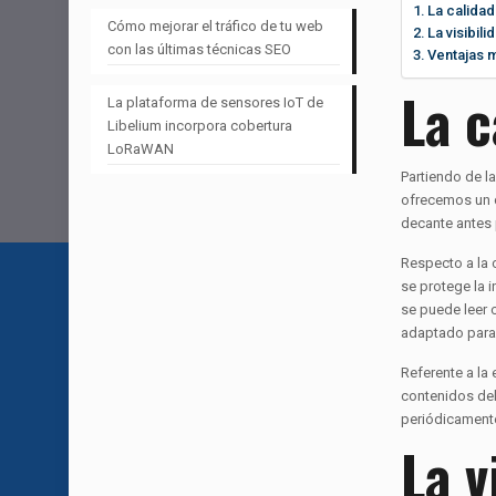
La calidad
Cómo mejorar el tráfico de tu web
La visibili
con las últimas técnicas SEO
Ventajas 
La c
La plataforma de sensores IoT de
Libelium incorpora cobertura
LoRaWAN
Partiendo de l
ofrecemos un co
decante antes 
Respecto a la 
se protege la i
se puede leer 
adaptado para 
Referente a la
contenidos deb
periódicamente
La v