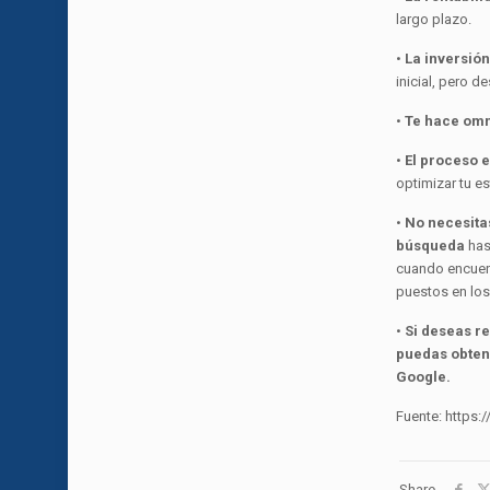
largo plazo.
•
La inversión 
inicial, pero 
•
Te hace omn
•
El proceso 
optimizar tu e
•
No necesita
búsqueda
has
cuando encuent
puestos en los
•
Si deseas r
puedas obten
Google.
Fuente: https
Share