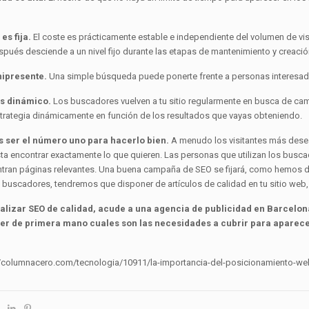
es fija.
El coste es prácticamente estable e independiente del volumen de visi
después desciende a un nivel fijo durante las etapas de mantenimiento y creaci
ipresente.
Una simple búsqueda puede ponerte frente a personas interesada
es dinámico.
Los buscadores vuelven a tu sitio regularmente en busca de ca
strategia dinámicamente en función de los resultados que vayas obteniendo.
s ser el número uno para hacerlo bien.
A menudo los visitantes más dese
ta encontrar exactamente lo que quieren. Las personas que utilizan los busca
ran páginas relevantes. Una buena campaña de SEO se fijará, como hemos dich
 buscadores, tendremos que disponer de artículos de calidad en tu sitio web, 
ealizar SEO de calidad, acude a una agencia de publicidad en Barcelon
er de primera mano cuales son las necesidades a cubrir para aparece
://columnacero.com/tecnologia/10911/la-importancia-del-posicionamiento-we