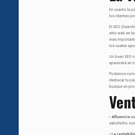
En cuanto la p
los clientes p
El SEO (Search
sitio web en la
más importante
los cuales ayud
Un buen SEO no
aparecerá en l
Podemos compar
destacar tu pá
busque un prod
Ven
•
Afluencia cu
satisfecho con
•
La rentabili