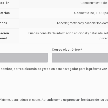
mación
Consentimiento del
atarios
Automattic Inc., EEUU par
chos
Acceder, rectificar y cancelar los d
mación
Puedes consultar la información adicional y detallada s
ional
priva
Correo electrónico
*
 nombre, correo electrónico y web en este navegador para la próxima vez
 Akismet para reducir el spam.
Aprende cómo se procesan los datos de tus co