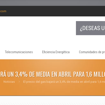
g.com
Telecomunicaciones
Eficiencia Energética
Comunidades de pr
ARÁ UN 3,4% DE MEDIA EN ABRIL PARA 1,6 MI
Noticias
El precio del gas bajará un 3,4% de media en abril para 1,6