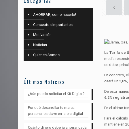
Categorías
AHORRAR, como hacerlo!
Conceptos Importantes
Motivación
Noticias
La Tarifa de 
Quienes Somos
media respecto
se debe, princ
En concreto, el
Últimas Noticias
caerá un 2,8%,
De esta manera,
¿Aún puedo solicitar el Kit Digital?
6,2% registra
Por qué desarrollar tu marca
En el último tr
personal es clave en la era digital
Para el cálculo
mantiene en 20
Cuánto dinero debería ahorrar cada