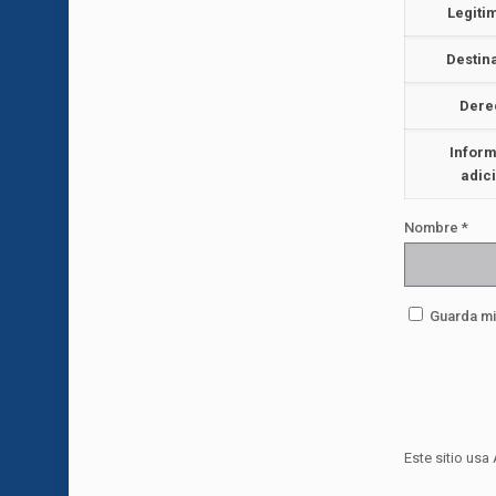
Legiti
Destin
Dere
Infor
adic
Nombre
*
Guarda mi
Este sitio usa