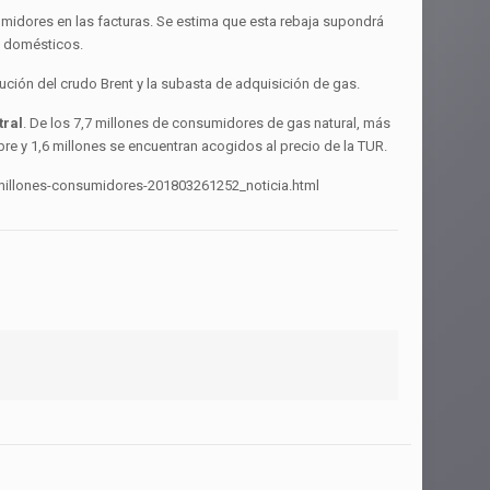
idores en las facturas. Se estima que esta rebaja supondrá
s domésticos.
lución del crudo Brent y la subasta de adquisición de gas.
tral
. De los 7,7 millones de consumidores de gas natural, más
re y 1,6 millones se encuentran acogidos al precio de la TUR.
-millones-consumidores-201803261252_noticia.html