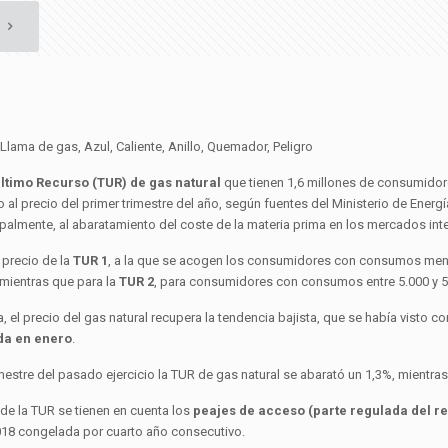
Último Recurso (TUR) de gas natural
que tienen 1,6 millones de consumidores
 al precio del primer trimestre del año, según fuentes del Ministerio de Energ
ipalmente, al abaratamiento del coste de la materia prima en los mercados int
 precio de la
TUR 1
, a la que se acogen los consumidores con consumos menor
 mientras que para la
TUR 2
, para consumidores con consumos entre 5.000 y 50.
 el precio del gas natural recupera la tendencia bajista, que se había visto c
da en enero
.
imestre del pasado ejercicio la TUR de gas natural se abarató un 1,3%, mientras 
 de la TUR se tienen en cuenta los
peajes de acceso (parte regulada del rec
18 congelada por cuarto año consecutivo.