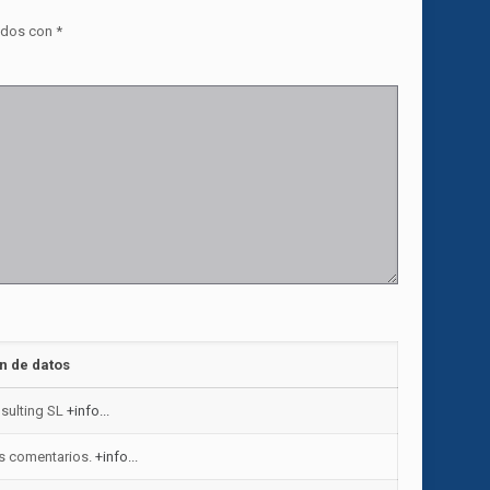
ados con
*
n de datos
sulting SL
+info...
us comentarios.
+info...