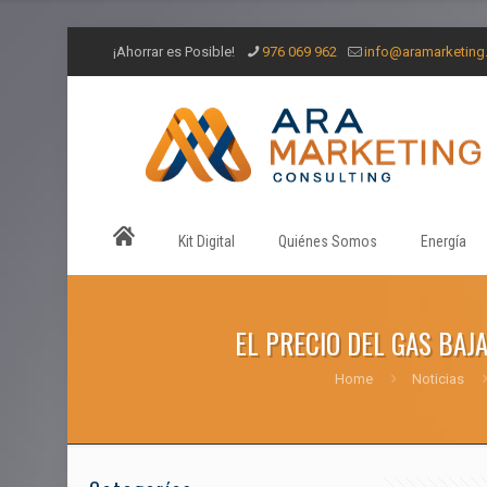
¡Ahorrar es Posible!
976 069 962
info@aramarketin
Kit Digital
Quiénes Somos
Energía
EL PRECIO DEL GAS BAJ
Home
Noticias