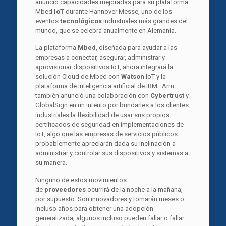
anunció capacidades mejoradas para su plataforma
Mbed
IoT
durante Hannover Messe, uno de los
eventos
tecnológicos
industriales más grandes del
mundo, que se celebra anualmente en Alemania.
La plataforma
Mbed
, diseñada para ayudar a las
empresas a conectar, asegurar, administrar y
aprovisionar dispositivos IoT, ahora integrará la
solución Cloud de Mbed con
Watson
IoT y la
plataforma de inteligencia artificial de IBM . Arm
también anunció una colaboración con
Cybertrust
y
GlobalSign en un intento por brindarles a los clientes
industriales la flexibilidad de usar sus propios
certificados de seguridad en implementaciones de
IoT, algo que las empresas de servicios públicos
probablemente apreciarán dada su inclinación a
administrar y controlar sus dispositivos y sistemas a
su manera.
Ninguno de estos movimientos
de
proveedores
ocurrirá de la noche a la mañana,
por supuesto. Son innovadores y tomarán meses o
incluso años para obtener una adopción
generalizada; algunos incluso pueden fallar o fallar.