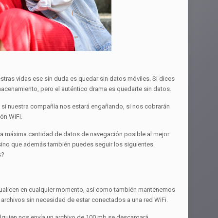
tras vidas ese sin duda es quedar sin datos móviles. Si dices
macenamiento, pero el auténtico drama es quedarte sin datos.
si nuestra compañía nos estará engañando, si nos cobrarán
ón WiFi.
e la máxima cantidad de datos de navegación posible al mejor
sino que además también puedes seguir los siguientes
s?
ctualicen en cualquier momento, así como también mantenemos
rchivos sin necesidad de estar conectados a una red WiFi.
lguien nos envía un archivo de 100 mb se descargará