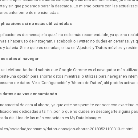
e y sin que podamos parar la descarga. Lo mismo ocurre con las actualizacio
iones anteriormente mencionadas.
aplicaciones si no estás utilizándolas
aplicaciones de mensajería quizá no es lo más recomendable, ya que no recibir
 vas a hacer uso de Instagram, Facebook o Twitter, no dudes en cerrarlas, ya
y batería. Si no quieres cerrarlas, entra en ‘Ajustes’ y ‘Datos móviles’ y res
os datos al navegar
 un teléfono Android sabrás que Google Chrome es el navegador más utiliza
xiste una opción para ahorrar datos mientras lo utilizas para navegar en inte
onsumo de datos. Ve a ‘Configuración’ y ‘Ahorro de Datos’, ahí podrás activar 
os datos que vas consumiendo
fundamental de cara al ahorro, ya que este nos permite conocer con exactitud c
licaciones dedicadas a tal fin, por lo que no dudes en descargarte alguna par
ada día. Una de las más conocidas es My Data Manager.
eal.es/sociedad/consumo/datos-consejos-ahorrar-20180521103313-nt.html