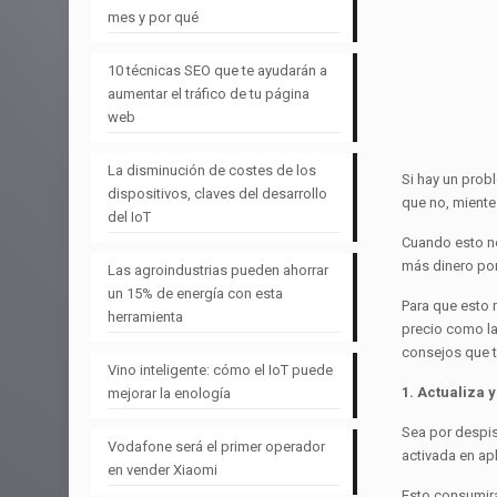
mes y por qué
10 técnicas SEO que te ayudarán a
aumentar el tráfico de tu página
web
La disminución de costes de los
Si hay un prob
dispositivos, claves del desarrollo
que no, miente
del IoT
Cuando esto n
más dinero por
Las agroindustrias pueden ahorrar
un 15% de energía con esta
Para que esto 
herramienta
precio como la
consejos que te
Vino inteligente: cómo el IoT puede
1. Actualiza 
mejorar la enología
Sea por despis
Vodafone será el primer operador
activada en ap
en vender Xiaomi
Esto consumirá