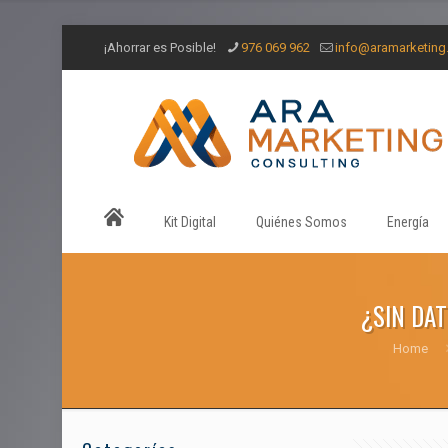
¡Ahorrar es Posible!
976 069 962
info@aramarketin
Kit Digital
Quiénes Somos
Energía
¿SIN DA
Home