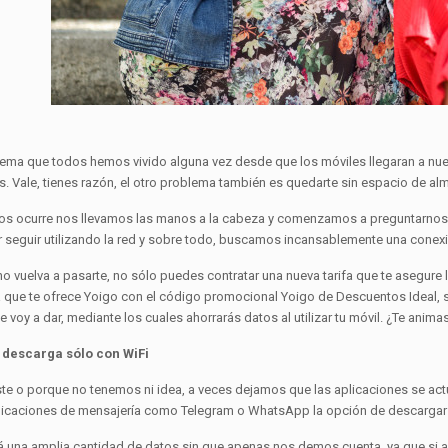
lema que todos hemos vivido alguna vez desde que los móviles llegaran a nues
s. Vale, tienes razón, el otro problema también es quedarte sin espacio de al
os ocurre nos llevamos las manos a la cabeza y comenzamos a preguntarnos 
 seguir utilizando la red y sobre todo, buscamos incansablemente una conexi
no vuelva a pasarte, no sólo puedes contratar una nueva tarifa que te asegur
 que te ofrece Yoigo con el código promocional Yoigo de Descuentos Ideal, 
 voy a dar, mediante los cuales ahorrarás datos al utilizar tu móvil. ¿Te anima
y descarga sólo con WiFi
te o porque no tenemos ni idea, a veces dejamos que las aplicaciones se a
licaciones de mensajería como Telegram o WhatsApp la opción de descargar a
 una amplia cantidad de datos sin que apenas nos demos cuenta, ya que si a