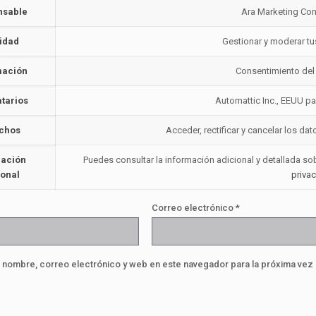
nsable
Ara Marketing Con
lidad
Gestionar y moderar t
mación
Consentimiento del
atarios
Automattic Inc., EEUU par
chos
Acceder, rectificar y cancelar los d
mación
Puedes consultar la información adicional y detallada s
ional
priva
Correo electrónico
*
 nombre, correo electrónico y web en este navegador para la próxima vez