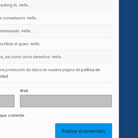
sulting SL
+info...
us comentarios.
+info...
 interesado.
+info...
a filtrar el spam.
+info...
atos, así como otros derechos.
+info...
obre protección de datos en nuestra página de
política de
cidad
.
Web
 que comente.