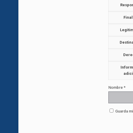
Respo
Fina
Legiti
Destin
Dere
Infor
adic
Nombre
*
Guarda mi