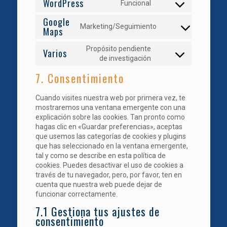
WordPress
service
Funcional
Consent
google-
to
Google
recaptcha
service
Marketing/Seguimiento
Maps
Consent
wordpress
to
Propósito pendiente
service
Varios
Consent
de investigación
google-
to
maps
7. Consentimiento
service
varios
Cuando visites nuestra web por primera vez, te
mostraremos una ventana emergente con una
explicación sobre las cookies. Tan pronto como
hagas clic en «Guardar preferencias», aceptas
que usemos las categorías de cookies y plugins
que has seleccionado en la ventana emergente,
tal y como se describe en esta política de
cookies. Puedes desactivar el uso de cookies a
través de tu navegador, pero, por favor, ten en
cuenta que nuestra web puede dejar de
funcionar correctamente.
7.1 Gestiona tus ajustes de
consentimiento