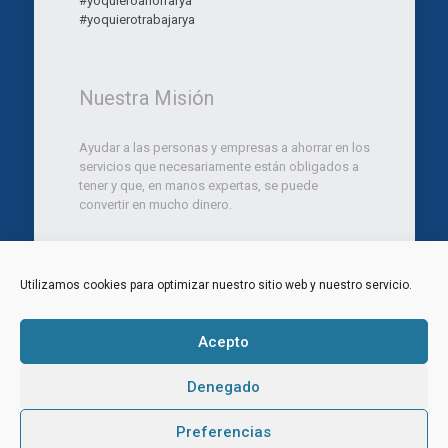
#yoquieroahorrarya
#yoquierotrabajarya
Nuestra Misión
Ayudar a las personas y empresas a ahorrar en los
servicios que necesariamente están obligados a
tener y que, en manos expertas, se puede
convertir en mucho dinero.
Utilizamos cookies para optimizar nuestro sitio web y nuestro servicio.
© 2012 Ara Marketing Consulting SL. Todos los
derechos reservados.
Aviso legal
|
Politica de Privacidad
|
Política de
Acepto
Cookies
Web diseñada por
Aragon Marketing
Denegado
Ingresar
CRM
Noticias
Contacta
Preferencias