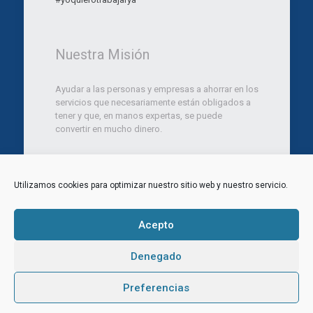
Nuestra Misión
Ayudar a las personas y empresas a ahorrar en los
servicios que necesariamente están obligados a
tener y que, en manos expertas, se puede
convertir en mucho dinero.
Utilizamos cookies para optimizar nuestro sitio web y nuestro servicio.
© 2012 Ara Marketing Consulting SL. Todos los
derechos reservados.
Aviso legal
|
Politica de Privacidad
|
Política de
Acepto
Cookies
Web diseñada por
Aragon Marketing
Denegado
Ingresar
CRM
Noticias
Contacta
Preferencias