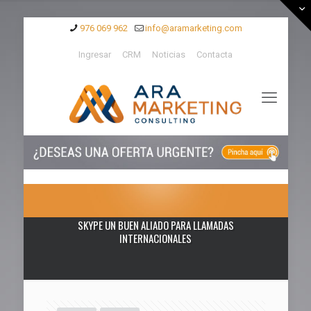
976 069 962
info@aramarketing.com
Ingresar
CRM
Noticias
Contacta
SKYPE UN BUEN ALIADO PARA LLAMADAS
INTERNACIONALES