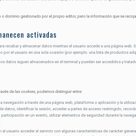
 o dominio gestionado por el propio editor, pero la información que se recoj
manecen activadas
ra recabar y almacenar datos mientras el usuario accede a una página web. 
ado por el usuario en una sola ocasión (por ejemplo: una lista de productos adq
los datos siguen almacenados en el terminal y pueden ser accedidos y tratado
través de las cookies, podemos distinguir entre:
a navegación a través de una página web, plataforma o aplicación y la utilizac
de datos, identificar la sesión, acceder a partes de acceso restringido, recor
 o participación en un evento, utilizar elementos de seguridad durante la nave
.
al usuario acceder al servicio con algunas características de carácter general 