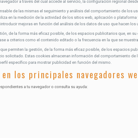
navegador a través del cual accede al servicio, la configuración regional desd
sable de las mismas el seguimiento y análisis del comportamiento de los usu
iza en la medición de la actividad de los sitios web, aplicación o plataforma
 introducir mejoras en función del análisis de los datos de uso que hacen los u
ión, de la forma más eficaz posible, de los espacios publicitarios que, en su 
base a criterios como el contenido editado o la frecuencia en la que se muestr
que permiten la gestión, de la forma más eficaz posible, de los espacios publi
icio solicitado. Estas cookies almacenan información del comportamiento de 
perfil específico para mostrar publicidad en función del mismo.
 en los principales navegadores w
respondientes a tu navegador o consulta su ayuda: