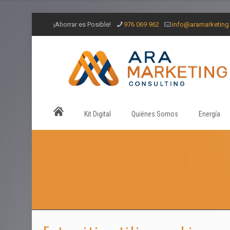
¡Ahorrar es Posible!
976 069 962
info@aramarketin
Kit Digital
Quiénes Somos
Energía