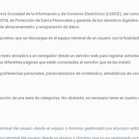
 de la Sociedad de la Información y de Comercio Electrónico (LSSICE), así co
3/2018, de Protección de Datos Personales y garantía de los derechos digital
s de almacenamiento y recuperación de datos.
ispositivo que se descargue en el equipo terminal de un usuario con la finali
e texto enviados a un navegador desde un servidor web para registrar activid
s diferentes páginas que estén conectadas al servidor que se las instaló.
preferencias personales, personalización de contenidos, estadísticas de uso,
 función de una serie de categorías. No obstante, es necesario tener en cuen
rminal del usuario desde un equipo o dominio gestionado por el propio editor y
po terminal del usuario desde un equipo o dominio que no es gestionado por el